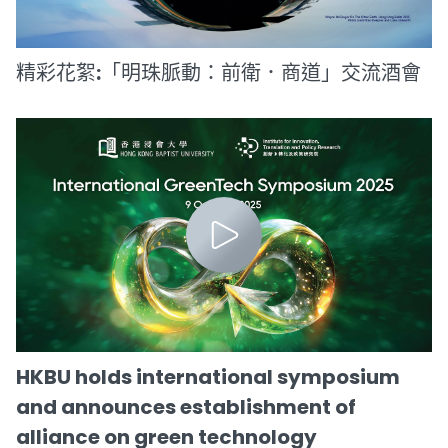
精彩花絮:「明珠脈動：前衛．商道」交流酒會
HKBU holds international symposium
and announces establishment of
alliance on green technology