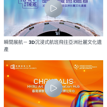
瞬間展航－ 3D沉浸式航班飛往亞洲壯麗文化遺
產