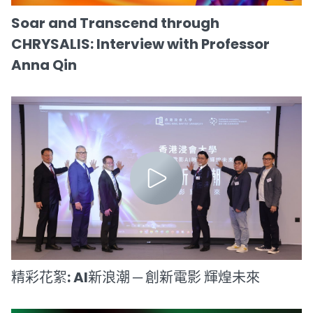
Soar and Transcend through
CHRYSALIS: Interview with Professor
Anna Qin
精彩花絮: AI新浪潮 ─ 創新電影 輝煌未來