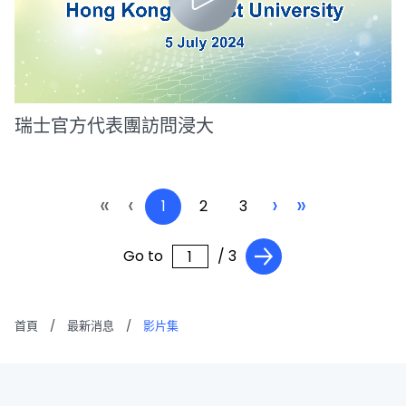
瑞士官方代表團訪問浸大
«
‹
›
»
1
2
3
Go to
/ 3
首頁
/
最新消息
/
影片集