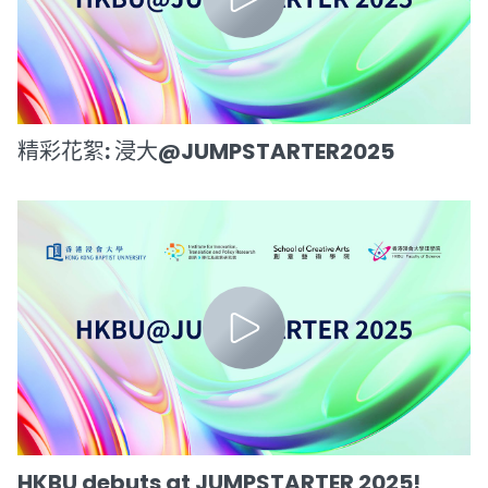
精彩花絮: 浸大@JUMPSTARTER2025
HKBU debuts at JUMPSTARTER 2025!