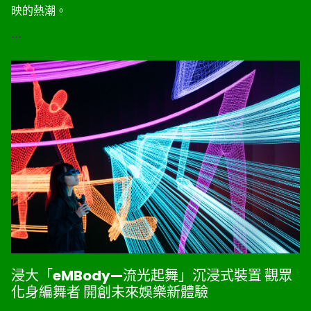
映的熱潮。
...
浸大「eMBody—流光起舞」沉浸式裝置 觀眾
化身編舞者 開創未來娛樂新體驗