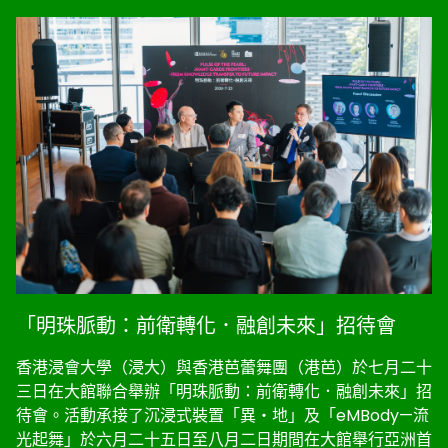
「明珠脈動：前衛轉化．融創未來」招待會
香港浸會大學（浸大）與香港芭蕾舞團（港芭）於七月二十
三日在大館聯合舉辦「明珠脈動：前衛轉化．融創未來」招
待會。活動承接了沉浸式裝置「異・地」及「eMBody—流
光起舞」於六月二十五日至八月二日期間在大館舉行亞洲首