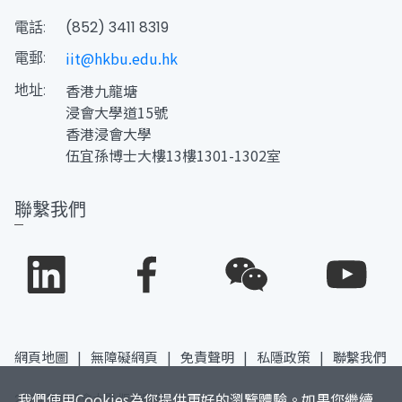
電話:
(852) 3411 8319
電郵:
iit@hkbu.edu.hk
地址:
香港九龍塘
浸會大學道15號
香港浸會大學
伍宜孫博士大樓13樓1301-1302室
聯繫我們
網頁地圖
|
無障礙網頁
|
免責聲明
|
私隱政策
|
聯繫我們
我們使用Cookies為您提供更好的瀏覽體驗。如果您繼續
2026 香港浸會大學 版權所有